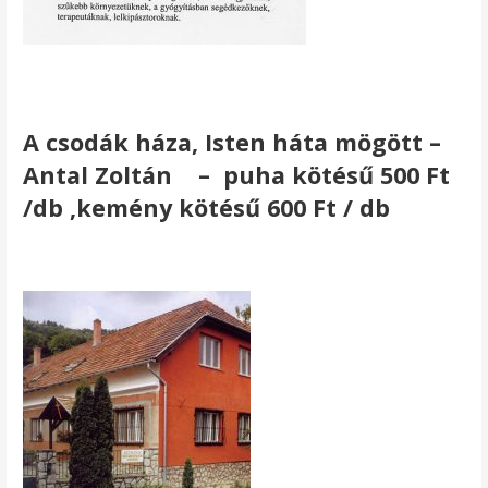
A csodák háza, Isten háta mögött –
Antal Zoltán
– puha kötésű 500 Ft
/db ,kemény kötésű 600 Ft / db