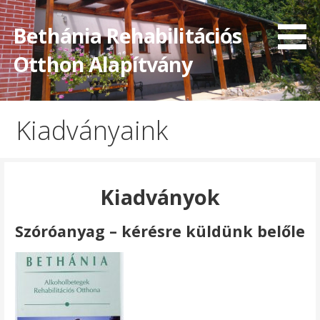
Skip
to
Bethánia Rehabilitációs
content
Otthon Alapítvány
Kiadványaink
Kiadványok
Szóróanyag – kérésre küldünk belőle