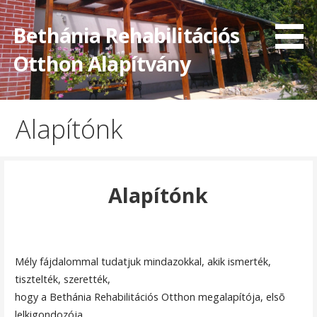
Skip
to
Bethánia Rehabilitációs
content
Otthon Alapítvány
Alapítónk
Alapítónk
Mély fájdalommal tudatjuk mindazokkal, akik ismerték,
tisztelték, szerették,
hogy a Bethánia Rehabilitációs Otthon megalapítója, elsõ
lelkigondozója,