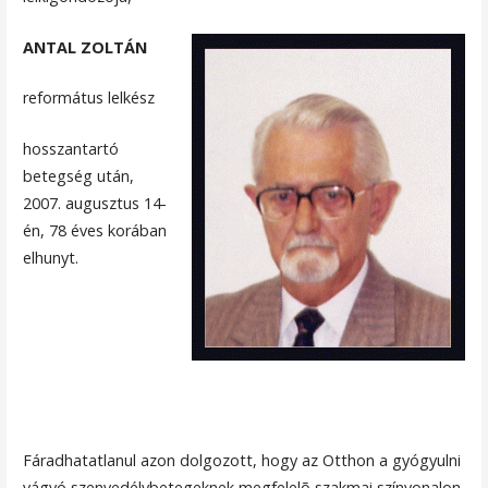
ANTAL ZOLTÁN
református lelkész
hosszantartó
betegség után,
2007. augusztus 14-
én, 78 éves korában
elhunyt.
Fáradhatatlanul azon dolgozott, hogy az Otthon a gyógyulni
vágyó szenvedélybetegeknek megfelelõ szakmai színvonalon,