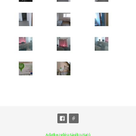
Adatkezelési tájékoztató