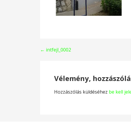
Bejegyzés
← intfejl_0002
navigáció
Vélemény, hozzászólá
Hozzászólás küldéséhez
be kell je