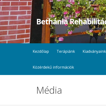
Skip
to
content
Bethánia Rehabilitá
Kezdőlap
Terápiánk
Kiadványaink
Közérdekű információk
Média