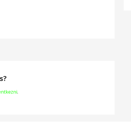
s?
lentkezni
.